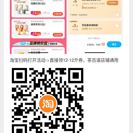
淘宝扫码打开活动->直接领12-12亓券，茶百道店铺通用