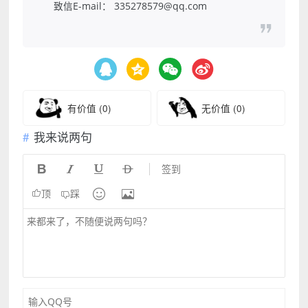
致信E-mail： 335278579@qq.com
有价值
(0)
无价值
(0)
我来说两句




签到


顶
踩